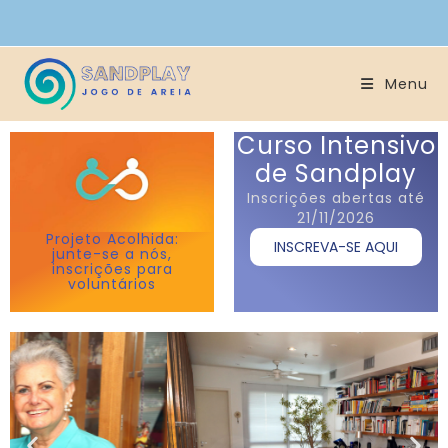
Menu
Curso Intensivo
de Sandplay
Inscrições abertas até
21/11/2026
Projeto Acolhida:
INSCREVA-SE AQUI
junte-se a nós,
inscrições para
voluntários